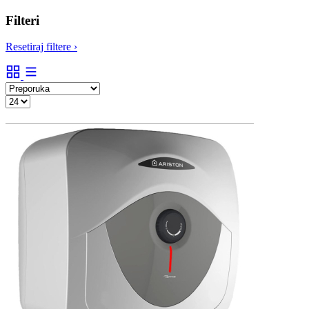
Filteri
Resetiraj filtere
›