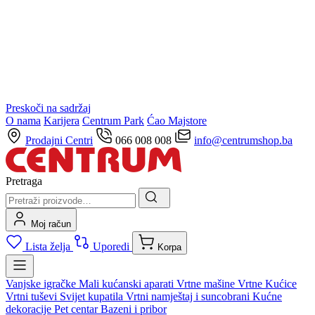
Preskoči na sadržaj
O nama
Karijera
Centrum Park
Ćao Majstore
Prodajni Centri
066 008 008
info@centrumshop.ba
Pretraga
Moj račun
Lista želja
Uporedi
Korpa
Vanjske igračke
Mali kućanski aparati
Vrtne mašine
Vrtne Kućice
Vrtni tuševi
Svijet kupatila
Vrtni namještaj i suncobrani
Kućne
dekoracije
Pet centar
Bazeni i pribor