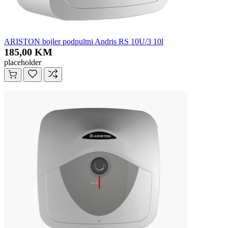
ARISTON bojler podpultni Andris RS 10U/3 10l
185,00 KM
placeholder