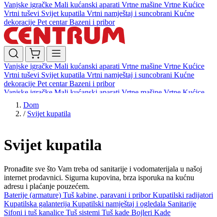
Vanjske igračke
Mali kućanski aparati
Vrtne mašine
Vrtne Kućice
Vrtni tuševi
Svijet kupatila
Vrtni namještaj i suncobrani
Kućne
dekoracije
Pet centar
Bazeni i pribor
Vanjske igračke
Mali kućanski aparati
Vrtne mašine
Vrtne Kućice
Vrtni tuševi
Svijet kupatila
Vrtni namještaj i suncobrani
Kućne
dekoracije
Pet centar
Bazeni i pribor
Vanjske igračke
Mali kućanski aparati
Vrtne mašine
Vrtne Kućice
Vrtni tuševi
Svijet kupatila
Vrtni namještaj i suncobrani
Kućne
Dom
dekoracije
Pet centar
Bazeni i pribor
/
Svijet kupatila
Svijet kupatila
Pronađite sve što Vam treba od sanitarije i vodomaterijala u našoj
internet prodavnici. Sigurna kupovina, brza isporuka na kućnu
adresu i plaćanje pouzećem.
Baterije (armature)
Tuš kabine, paravani i pribor
Kupatilski radijatori
Kupatilska galanterija
Kupatilski namještaj i ogledala
Sanitarije
Sifoni i tuš kanalice
Tuš sistemi
Tuš kade
Bojleri
Kade