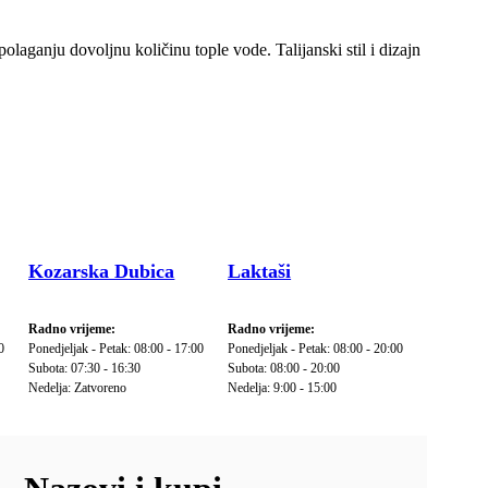
aganju dovoljnu količinu tople vode. Talijanski stil i dizajn
Kozarska Dubica
Laktaši
Radno vrijeme:
Radno vrijeme:
0
Ponedjeljak - Petak: 08:00 - 17:00
Ponedjeljak - Petak: 08:00 - 20:00
Subota: 07:30 - 16:30
Subota: 08:00 - 20:00
Nedelja: Zatvoreno
Nedelja: 9:00 - 15:00