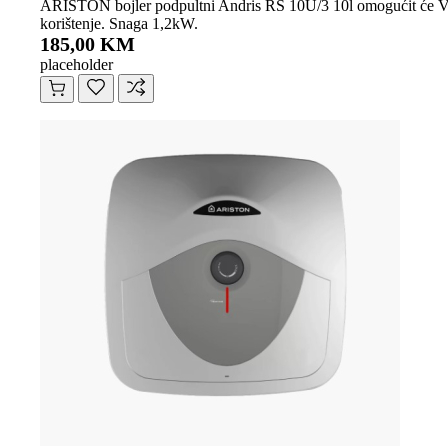
ARISTON bojler podpultni Andris RS 10U/3 10l omogućit će Vam da
korištenje. Snaga 1,2kW.
185,00 KM
placeholder