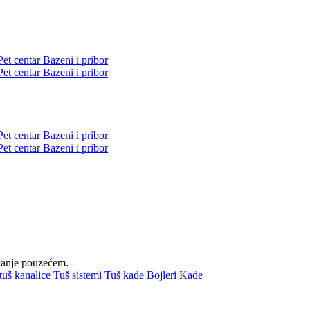
Pet centar
Bazeni i pribor
Pet centar
Bazeni i pribor
Pet centar
Bazeni i pribor
Pet centar
Bazeni i pribor
aćanje pouzećem.
 tuš kanalice
Tuš sistemi
Tuš kade
Bojleri
Kade