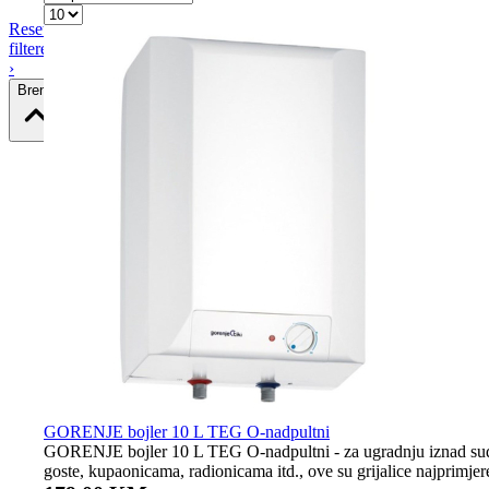
Resetiraj
filtere
›
Brend
GORENJE bojler 10 L TEG O-nadpultni
GORENJE bojler 10 L TEG O-nadpultni - za ugradnju iznad sudop
goste, kupaonicama, radionicama itd., ove su grijalice najprimjer