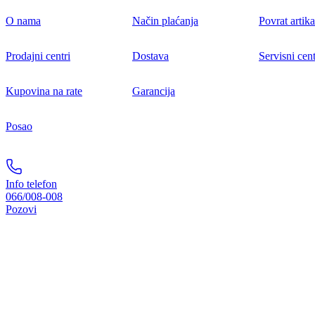
O nama
Način plaćanja
Povrat artika
Prodajni centri
Dostava
Servisni cent
Kupovina na rate
Garancija
Posao
Info telefon
066/008-008
Pozovi