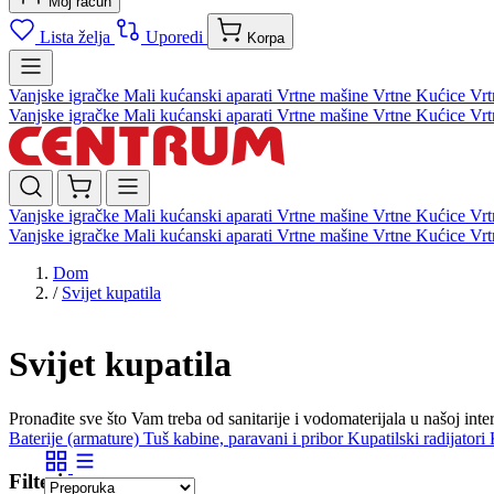
Moj račun
Lista želja
Uporedi
Korpa
Vanjske igračke
Mali kućanski aparati
Vrtne mašine
Vrtne Kućice
Vrt
Vanjske igračke
Mali kućanski aparati
Vrtne mašine
Vrtne Kućice
Vrt
Vanjske igračke
Mali kućanski aparati
Vrtne mašine
Vrtne Kućice
Vrt
Vanjske igračke
Mali kućanski aparati
Vrtne mašine
Vrtne Kućice
Vrt
Dom
/
Svijet kupatila
Svijet kupatila
Pronađite sve što Vam treba od sanitarije i vodomaterijala u našoj in
Baterije (armature)
Tuš kabine, paravani i pribor
Kupatilski radijatori
Filteri