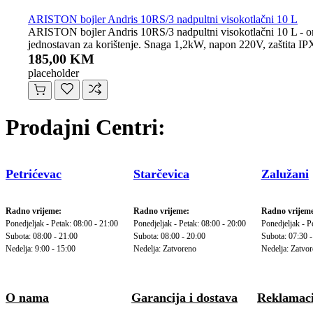
ARISTON bojler Andris 10RS/3 nadpultni visokotlačni 10 L
ARISTON bojler Andris 10RS/3 nadpultni visokotlačni 10 L - omogu
jednostavan za korištenje. Snaga 1,2kW, napon 220V, zaštita 
185,00 KM
placeholder
Prodajni Centri:
Petrićevac
Starčevica
Zalužani
Radno vrijeme:
Radno vrijeme:
Radno vrijeme
Ponedjeljak - Petak: 08:00 - 21:00
Ponedjeljak - Petak: 08:00 - 20:00
Ponedjeljak - P
Subota: 08:00 - 21:00
Subota: 08:00 - 20:00
Subota: 07:30 -
Nedelja: 9:00 - 15:00
Nedelja: Zatvoreno
Nedelja: Zatvo
O nama
Garancija i dostava
Reklamaci