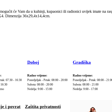
ćit će Vam da u kuhinji, kupaonici ili radionici uvijek imate na raspol
IPX4. Dimenzija 36x29,4x14,4cm.
Doboj
Gradiška
:
Radno vrijeme:
Radno vrijeme:
etak: 07:30 - 16:30
Ponedjeljak - Petak: 08:00 - 20:00
Ponedjeljak - Petak: 08:00 - 21:0
 16:30
Subota: 08:00 - 20:00
Subota: 08:00 - 21:00
reno
Nedelja: 9:00 - 15:00
Nedelja: 9:00 - 17:00
je i povrat
Zaštita privatnosti