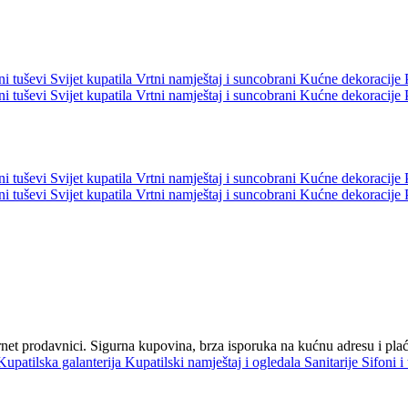
ni tuševi
Svijet kupatila
Vrtni namještaj i suncobrani
Kućne dekoracije
ni tuševi
Svijet kupatila
Vrtni namještaj i suncobrani
Kućne dekoracije
ni tuševi
Svijet kupatila
Vrtni namještaj i suncobrani
Kućne dekoracije
ni tuševi
Svijet kupatila
Vrtni namještaj i suncobrani
Kućne dekoracije
ternet prodavnici. Sigurna kupovina, brza isporuka na kućnu adresu i pl
Kupatilska galanterija
Kupatilski namještaj i ogledala
Sanitarije
Sifoni i