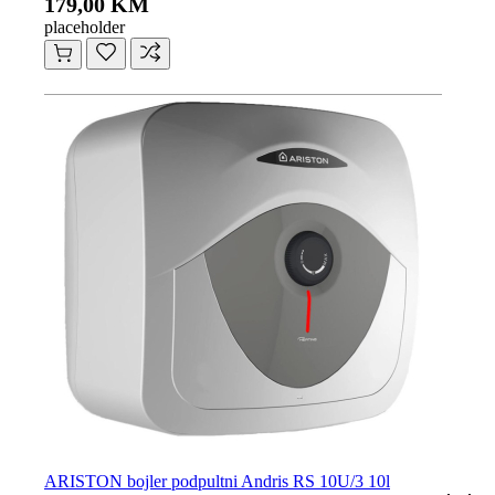
179,00 KM
placeholder
ARISTON bojler podpultni Andris RS 10U/3 10l