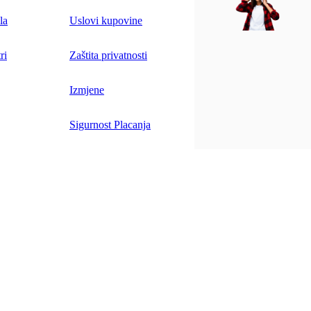
la
Uslovi kupovine
ri
Zaštita privatnosti
Izmjene
Sigurnost Placanja