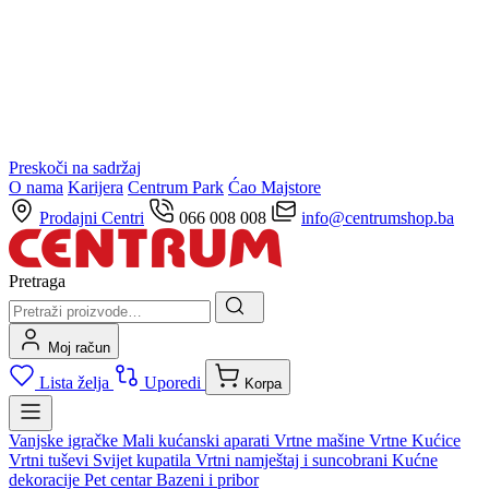
Preskoči na sadržaj
O nama
Karijera
Centrum Park
Ćao Majstore
Prodajni Centri
066 008 008
info@centrumshop.ba
Pretraga
Moj račun
Lista želja
Uporedi
Korpa
Vanjske igračke
Mali kućanski aparati
Vrtne mašine
Vrtne Kućice
Vrtni tuševi
Svijet kupatila
Vrtni namještaj i suncobrani
Kućne
dekoracije
Pet centar
Bazeni i pribor