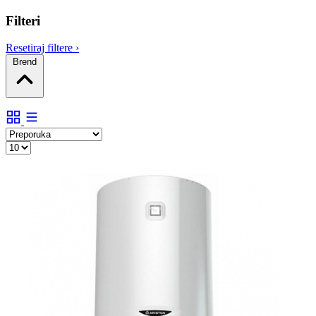
Filteri
Resetiraj filtere
›
Brend