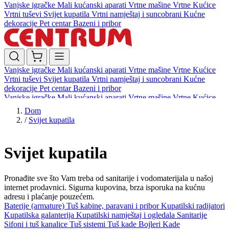
Vanjske igračke
Mali kućanski aparati
Vrtne mašine
Vrtne Kućice
Vrtni tuševi
Svijet kupatila
Vrtni namještaj i suncobrani
Kućne
dekoracije
Pet centar
Bazeni i pribor
Vanjske igračke
Mali kućanski aparati
Vrtne mašine
Vrtne Kućice
Vrtni tuševi
Svijet kupatila
Vrtni namještaj i suncobrani
Kućne
dekoracije
Pet centar
Bazeni i pribor
Vanjske igračke
Mali kućanski aparati
Vrtne mašine
Vrtne Kućice
Vrtni tuševi
Svijet kupatila
Vrtni namještaj i suncobrani
Kućne
Dom
dekoracije
Pet centar
Bazeni i pribor
/
Svijet kupatila
Svijet kupatila
Pronađite sve što Vam treba od sanitarije i vodomaterijala u našoj
internet prodavnici. Sigurna kupovina, brza isporuka na kućnu
adresu i plaćanje pouzećem.
Baterije (armature)
Tuš kabine, paravani i pribor
Kupatilski radijatori
Kupatilska galanterija
Kupatilski namještaj i ogledala
Sanitarije
Sifoni i tuš kanalice
Tuš sistemi
Tuš kade
Bojleri
Kade