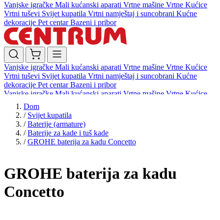
Vanjske igračke
Mali kućanski aparati
Vrtne mašine
Vrtne Kućice
Vrtni tuševi
Svijet kupatila
Vrtni namještaj i suncobrani
Kućne
dekoracije
Pet centar
Bazeni i pribor
Vanjske igračke
Mali kućanski aparati
Vrtne mašine
Vrtne Kućice
Vrtni tuševi
Svijet kupatila
Vrtni namještaj i suncobrani
Kućne
dekoracije
Pet centar
Bazeni i pribor
Vanjske igračke
Mali kućanski aparati
Vrtne mašine
Vrtne Kućice
Vrtni tuševi
Svijet kupatila
Vrtni namještaj i suncobrani
Kućne
Dom
dekoracije
Pet centar
Bazeni i pribor
/
Svijet kupatila
/
Baterije (armature)
/
Baterije za kade i tuš kade
/
GROHE baterija za kadu Concetto
GROHE baterija za kadu
Concetto