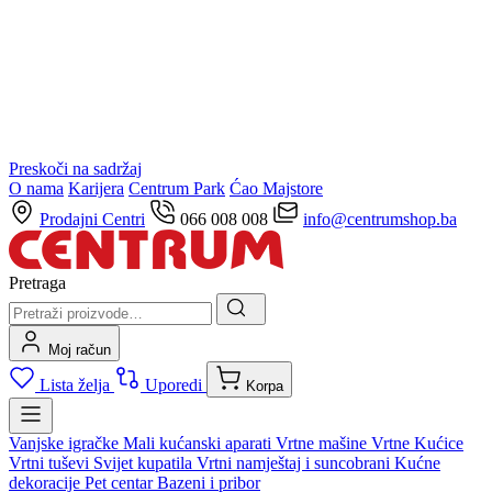
Preskoči na sadržaj
O nama
Karijera
Centrum Park
Ćao Majstore
Prodajni Centri
066 008 008
info@centrumshop.ba
Pretraga
Moj račun
Lista želja
Uporedi
Korpa
Vanjske igračke
Mali kućanski aparati
Vrtne mašine
Vrtne Kućice
Vrtni tuševi
Svijet kupatila
Vrtni namještaj i suncobrani
Kućne
dekoracije
Pet centar
Bazeni i pribor