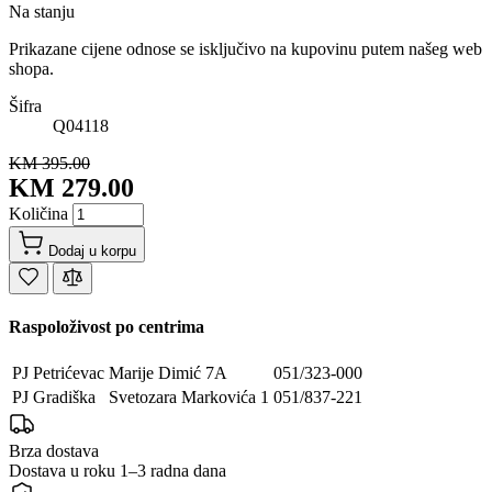
Na stanju
Prikazane cijene odnose se isključivo na kupovinu putem našeg web
shopa.
Šifra
Q04118
KM 395.00
KM 279.00
Količina
Dodaj u korpu
Raspoloživost po centrima
PJ Petrićevac
Marije Dimić 7A
051/323-000
PJ Gradiška
Svetozara Markovića 1
051/837-221
Brza dostava
Dostava u roku 1–3 radna dana