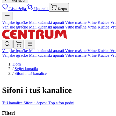
Moj račun
Lista želja
Uporedi
Korpa
Vanjske igračke
Mali kućanski aparati
Vrtne mašine
Vrtne Kućice
Vrt
Vanjske igračke
Mali kućanski aparati
Vrtne mašine
Vrtne Kućice
Vrt
Vanjske igračke
Mali kućanski aparati
Vrtne mašine
Vrtne Kućice
Vrt
Vanjske igračke
Mali kućanski aparati
Vrtne mašine
Vrtne Kućice
Vrt
Dom
/
Svijet kupatila
/
Sifoni i tuš kanalice
Sifoni i tuš kanalice
Tuš kanalice
Sifoni i čepovi
Top sifon podni
Filteri