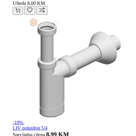
Ušteda 8,00 KM
-10%
LIV polusifon 5/4
8,99 KM
Specijalna cijena