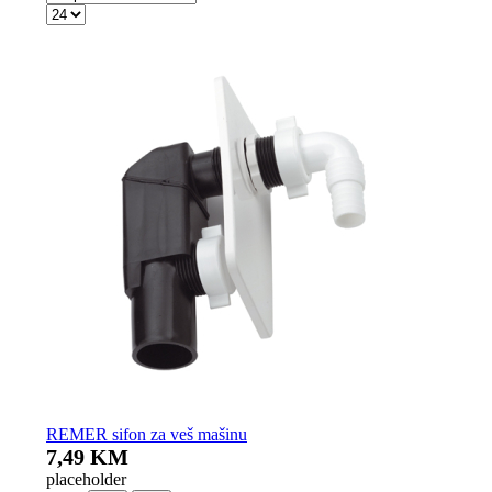
REMER sifon za veš mašinu
7,49 KM
placeholder