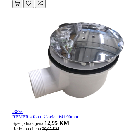
-38%
REMER sifon tuš kade niski 90mm
12,95 KM
Specijalna cijena
Redovna cijena
20,95 KM