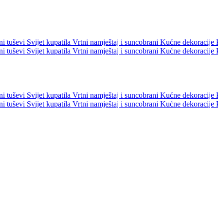
ni tuševi
Svijet kupatila
Vrtni namještaj i suncobrani
Kućne dekoracije
ni tuševi
Svijet kupatila
Vrtni namještaj i suncobrani
Kućne dekoracije
ni tuševi
Svijet kupatila
Vrtni namještaj i suncobrani
Kućne dekoracije
ni tuševi
Svijet kupatila
Vrtni namještaj i suncobrani
Kućne dekoracije