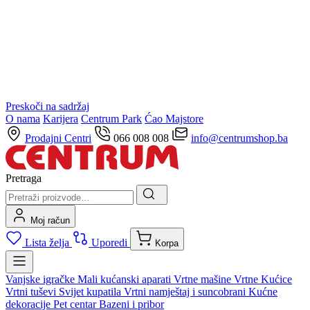
Preskoči na sadržaj
O nama
Karijera
Centrum Park
Ćao Majstore
Prodajni Centri
066 008 008
info@centrumshop.ba
Pretraga
Moj račun
Lista želja
Uporedi
Korpa
Vanjske igračke
Mali kućanski aparati
Vrtne mašine
Vrtne Kućice
Vrtni tuševi
Svijet kupatila
Vrtni namještaj i suncobrani
Kućne
dekoracije
Pet centar
Bazeni i pribor