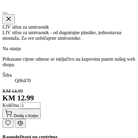
LIV sifon za umivaonik
LIV sifon za umivaonik - od dugotrajne plastike, jednostavna
montaža. Za sve uobičajene umivaonike.
Na stanju
Prikazane cijene odnose se isključivo na kupovinu putem našeg web
shopa.
Šifra
Q06470
KM 14.99
KM 12.99
Količina
Dodaj u korpu
Raspoloživost po centrima