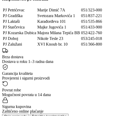
PJ Petrićevac
Marije Dimić 7A
051/323-000
PJ Gradiška
Svetozara Markovića 1
051/837-221
PJ Laktaši
Karađorđeva 101
051/535-866
PJ Starčevica
Majke Jugovića 1
051/433-900
PJ Kozarska Dubica
Majora Milana Tepića BB
052/422-760
PJ Doboj
Nikole Tesle 23
053/245-018
PJ Zalužani
XVI Knoub br. 10
051/366-800
Brza dostava
Dostava u roku 1–3 radna dana
Garancija kvaliteta
Provjereni i sigurni proizvodi
Povrat robe
Mogućnost povrata u 14 dana
Sigurna kupovina
Zaštićeno online plaćanje