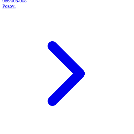
066/008-008
Pozovi