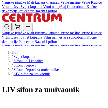
Vanjske igračke
Mali kućanski aparati
Vrtne mašine
Vrtne Kućice
Vrtni tuševi
Svijet kupatila
Vrtni namještaj i suncobrani
Kućne
dekoracije
Pet centar
Bazeni i pribor
Vanjske igračke
Mali kućanski aparati
Vrtne mašine
Vrtne Kućice
Vrtni tuševi
Svijet kupatila
Vrtni namještaj i suncobrani
Kućne
dekoracije
Pet centar
Bazeni i pribor
Vanjske igračke
Mali kućanski aparati
Vrtne mašine
Vrtne Kućice
Vrtni tuševi
Svijet kupatila
Vrtni namještaj i suncobrani
Kućne
Dom
dekoracije
Pet centar
Bazeni i pribor
/
Svijet kupatila
/
Sifoni i tuš kanalice
/
Sifoni i čepovi
/
Sifoni i čepovi za umivaonike
/
LIV sifon za umivaonik
LIV sifon za umivaonik