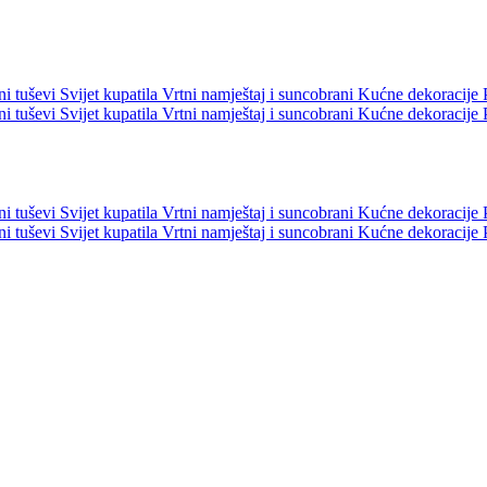
ni tuševi
Svijet kupatila
Vrtni namještaj i suncobrani
Kućne dekoracije
ni tuševi
Svijet kupatila
Vrtni namještaj i suncobrani
Kućne dekoracije
ni tuševi
Svijet kupatila
Vrtni namještaj i suncobrani
Kućne dekoracije
ni tuševi
Svijet kupatila
Vrtni namještaj i suncobrani
Kućne dekoracije