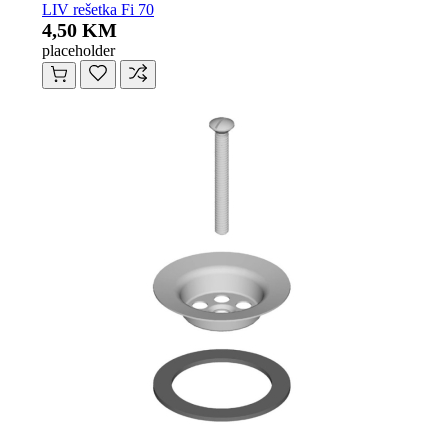
LIV rešetka Fi 70
4,50 KM
placeholder