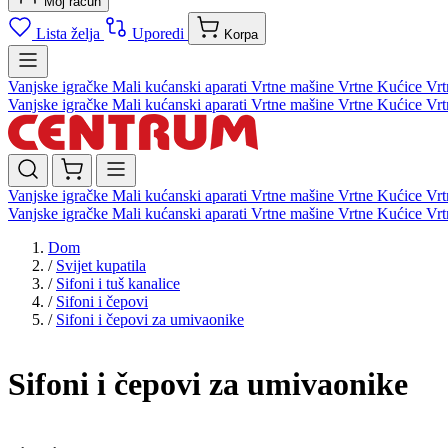
Moj račun
Lista želja
Uporedi
Korpa
Vanjske igračke
Mali kućanski aparati
Vrtne mašine
Vrtne Kućice
Vrt
Vanjske igračke
Mali kućanski aparati
Vrtne mašine
Vrtne Kućice
Vrt
Vanjske igračke
Mali kućanski aparati
Vrtne mašine
Vrtne Kućice
Vrt
Vanjske igračke
Mali kućanski aparati
Vrtne mašine
Vrtne Kućice
Vrt
Dom
/
Svijet kupatila
/
Sifoni i tuš kanalice
/
Sifoni i čepovi
/
Sifoni i čepovi za umivaonike
Sifoni i čepovi za umivaonike