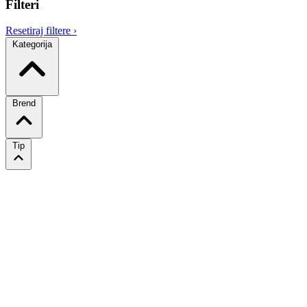
Filteri
Resetiraj filtere
›
Kategorija
Brend
Tip