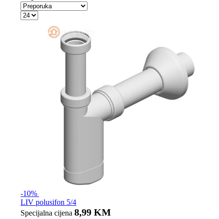
-10%
LIV polusifon 5/4
8,99 KM
Specijalna cijena