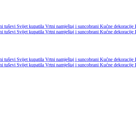
ni tuševi
Svijet kupatila
Vrtni namještaj i suncobrani
Kućne dekoracije
ni tuševi
Svijet kupatila
Vrtni namještaj i suncobrani
Kućne dekoracije
ni tuševi
Svijet kupatila
Vrtni namještaj i suncobrani
Kućne dekoracije
ni tuševi
Svijet kupatila
Vrtni namještaj i suncobrani
Kućne dekoracije