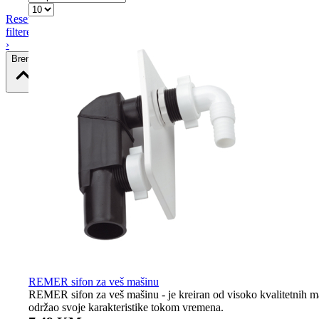
Resetiraj
filtere
›
Brend
REMER sifon za veš mašinu
REMER sifon za veš mašinu - je kreiran od visoko kvalitetnih mat
održao svoje karakteristike tokom vremena.