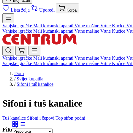
Moj račun
Lista želja
Uporedi
Korpa
Vanjske igračke
Mali kućanski aparati
Vrtne mašine
Vrtne Kućice
Vrt
Vanjske igračke
Mali kućanski aparati
Vrtne mašine
Vrtne Kućice
Vrt
Vanjske igračke
Mali kućanski aparati
Vrtne mašine
Vrtne Kućice
Vrt
Vanjske igračke
Mali kućanski aparati
Vrtne mašine
Vrtne Kućice
Vrt
Dom
/
Svijet kupatila
/
Sifoni i tuš kanalice
Sifoni i tuš kanalice
Tuš kanalice
Sifoni i čepovi
Top sifon podni
Filteri