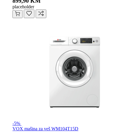
899,90 KM
placeholder
-5%
VOX mašina za veš WM104T15D