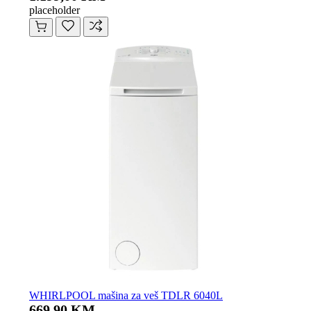
placeholder
WHIRLPOOL mašina za veš TDLR 6040L
669,90 KM