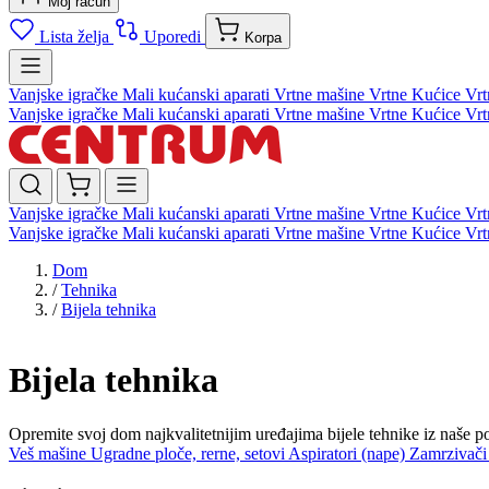
Moj račun
Lista želja
Uporedi
Korpa
Vanjske igračke
Mali kućanski aparati
Vrtne mašine
Vrtne Kućice
Vrt
Vanjske igračke
Mali kućanski aparati
Vrtne mašine
Vrtne Kućice
Vrt
Vanjske igračke
Mali kućanski aparati
Vrtne mašine
Vrtne Kućice
Vrt
Vanjske igračke
Mali kućanski aparati
Vrtne mašine
Vrtne Kućice
Vrt
Dom
/
Tehnika
/
Bijela tehnika
Bijela tehnika
Opremite svoj dom najkvalitetnijim uređajima bijele tehnike iz naše po
Veš mašine
Ugradne ploče, rerne, setovi
Aspiratori (nape)
Zamrzivač