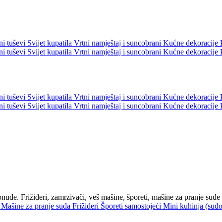
ni tuševi
Svijet kupatila
Vrtni namještaj i suncobrani
Kućne dekoracije
ni tuševi
Svijet kupatila
Vrtni namještaj i suncobrani
Kućne dekoracije
ni tuševi
Svijet kupatila
Vrtni namještaj i suncobrani
Kućne dekoracije
ni tuševi
Svijet kupatila
Vrtni namještaj i suncobrani
Kućne dekoracije
nude. Frižideri, zamrzivači, veš mašine, šporeti, mašine za pranje suđe 
i
Mašine za pranje suđa
Frižideri
Šporeti samostojeći
Mini kuhinja (sudop