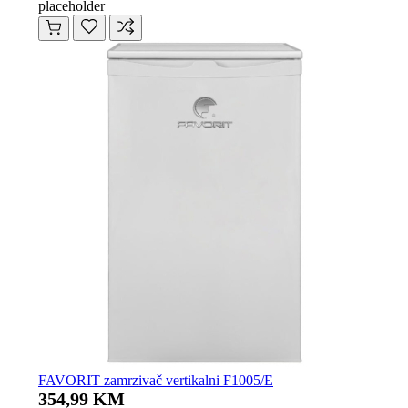
placeholder
FAVORIT zamrzivač vertikalni F1005/E
354,99 KM