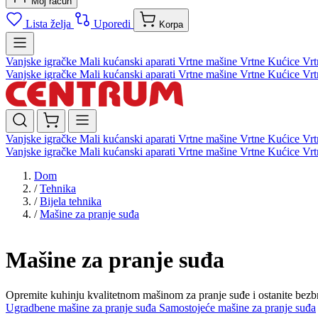
Moj račun
Lista želja
Uporedi
Korpa
Vanjske igračke
Mali kućanski aparati
Vrtne mašine
Vrtne Kućice
Vrt
Vanjske igračke
Mali kućanski aparati
Vrtne mašine
Vrtne Kućice
Vrt
Vanjske igračke
Mali kućanski aparati
Vrtne mašine
Vrtne Kućice
Vrt
Vanjske igračke
Mali kućanski aparati
Vrtne mašine
Vrtne Kućice
Vrt
Dom
/
Tehnika
/
Bijela tehnika
/
Mašine za pranje suđa
Mašine za pranje suđa
Opremite kuhinju kvalitetnom mašinom za pranje suđe i ostanite bezb
Ugradbene mašine za pranje suđa
Samostojeće mašine za pranje suđa