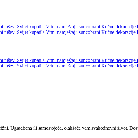
ni tuševi
Svijet kupatila
Vrtni namještaj i suncobrani
Kućne dekoracije
ni tuševi
Svijet kupatila
Vrtni namještaj i suncobrani
Kućne dekoracije
ni tuševi
Svijet kupatila
Vrtni namještaj i suncobrani
Kućne dekoracije
ni tuševi
Svijet kupatila
Vrtni namještaj i suncobrani
Kućne dekoracije
rižni. Ugradbena ili samostojeća, olakšaće vam svakodnevni život. Do