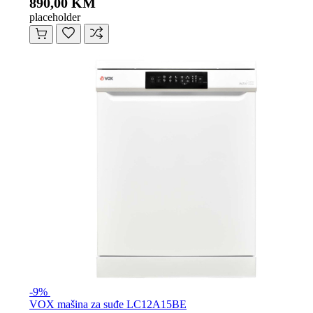
890,00 KM
placeholder
-9%
VOX mašina za suđe LC12A15BE