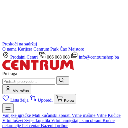
Preskoči na sadržaj
O nama
Karijera
Centrum Park
Ćao Majstore
Prodajni Centri
066 008 008
info@centrumshop.ba
Pretraga
Moj račun
Lista želja
Uporedi
Korpa
Vanjske igračke
Mali kućanski aparati
Vrtne mašine
Vrtne Kućice
Vrtni tuševi
Svijet kupatila
Vrtni namještaj i suncobrani
Kućne
dekoracije
Pet centar
Bazeni i pribor