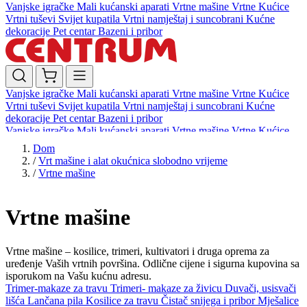
Vanjske igračke
Mali kućanski aparati
Vrtne mašine
Vrtne Kućice
Vrtni tuševi
Svijet kupatila
Vrtni namještaj i suncobrani
Kućne
dekoracije
Pet centar
Bazeni i pribor
Vanjske igračke
Mali kućanski aparati
Vrtne mašine
Vrtne Kućice
Vrtni tuševi
Svijet kupatila
Vrtni namještaj i suncobrani
Kućne
dekoracije
Pet centar
Bazeni i pribor
Vanjske igračke
Mali kućanski aparati
Vrtne mašine
Vrtne Kućice
Vrtni tuševi
Svijet kupatila
Vrtni namještaj i suncobrani
Kućne
Dom
dekoracije
Pet centar
Bazeni i pribor
/
Vrt mašine i alat okućnica slobodno vrijeme
/
Vrtne mašine
Vrtne mašine
Vrtne mašine – kosilice, trimeri, kultivatori i druga oprema za
uređenje Vaših vrtnih površina. Odlične cijene i sigurna kupovina sa
isporukom na Vašu kućnu adresu.
Trimer-makaze za travu
Trimeri- makaze za živicu
Duvači, usisvači
lišća
Lančana pila
Kosilice za travu
Čistač snijega i pribor
Mješalice