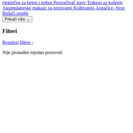
električne za beton i pribor
Prozračivač trave
Traktori za košenje
Akumulatorske makaze za orezivanje
Kultivatori- kopačice- freze
Bušači zemlje
Prikaži više
→
Filteri
Resetiraj filtere
›
Nije pronađen nijedan proizvod.