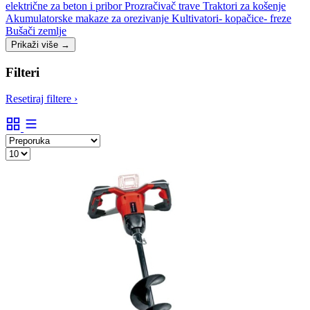
električne za beton i pribor
Prozračivač trave
Traktori za košenje
Akumulatorske makaze za orezivanje
Kultivatori- kopačice- freze
Bušači zemlje
Prikaži više
→
Filteri
Resetiraj filtere
›