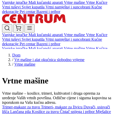
Vanjske igračke
Mali kućanski aparati
Vrtne mašine
Vrtne Kućice
Vrtni tuševi
Svijet kupatila
Vrtni namještaj i suncobrani
Kućne
dekoracije
Pet centar
Bazeni i pribor
Vanjske igračke
Mali kućanski aparati
Vrtne mašine
Vrtne Kućice
Vrtni tuševi
Svijet kupatila
Vrtni namještaj i suncobrani
Kućne
dekoracije
Pet centar
Bazeni i pribor
Vanjske igračke
Mali kućanski aparati
Vrtne mašine
Vrtne Kućice
Vrtni tuševi
Svijet kupatila
Vrtni namještaj i suncobrani
Kućne
Dom
dekoracije
Pet centar
Bazeni i pribor
/
Vrt mašine i alat okućnica slobodno vrijeme
/
Vrtne mašine
Vrtne mašine
Vrtne mašine – kosilice, trimeri, kultivatori i druga oprema za
uređenje Vaših vrtnih površina. Odlične cijene i sigurna kupovina sa
isporukom na Vašu kućnu adresu.
Trimer-makaze za travu
Trimeri- makaze za živicu
Duvači, usisvači
lišća
Lančana pila
Kosilice za travu
Čistač snijega i pribor
Mješalice