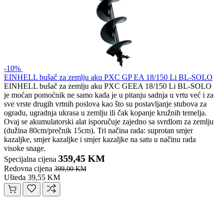
-10%
EINHELL bušač za zemlju aku PXC GP EA 18/150 Li BL-SOLO
EINHELL bušač za zemlju aku PXC GEEA 18/150 Li BL-SOLO
je moćan pomoćnik ne samo kada je u pitanju sadnja u vrtu već i za
sve vrste drugih vrtnih poslova kao što su postavljanje stubova za
ogradu, ugradnja ukrasa u zemlju ili čak kopanje kružnih temelja.
Ovaj se akumulatorski alat isporučuje zajedno sa svrdlom za zemlju
(dužina 80cm/prečnik 15cm). Tri načina rada: suprotan smjer
kazaljke, smjer kazaljke i smjer kazaljke na satu u načinu rada
visoke snage.
359,45 KM
Specijalna cijena
Redovna cijena
399,00 KM
Ušteda 39,55 KM