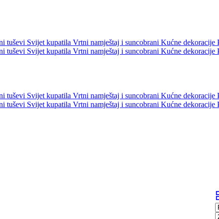
ni tuševi
Svijet kupatila
Vrtni namještaj i suncobrani
Kućne dekoracije
ni tuševi
Svijet kupatila
Vrtni namještaj i suncobrani
Kućne dekoracije
ni tuševi
Svijet kupatila
Vrtni namještaj i suncobrani
Kućne dekoracije
ni tuševi
Svijet kupatila
Vrtni namještaj i suncobrani
Kućne dekoracije