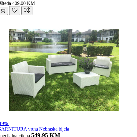
šteda 409,00 KM
-19%
ARNITURA vrtna Nebraska bijela
549,95 KM
pecijalna cijena