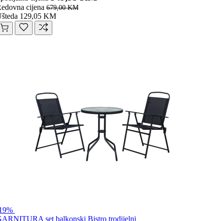
edovna cijena
679,00 KM
šteda 129,05 KM
-19%
ARNITURA set balkonski Bistro trodijelni