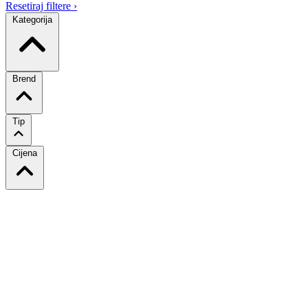
Resetiraj filtere
›
Kategorija
Brend
Tip
Cijena