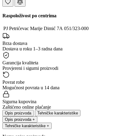
Raspoloživost po centrima
PJ Petrićevac
Marije Dimić 7A
051/323-000
Brza dostava
Dostava u roku 1–3 radna dana
Garancija kvaliteta
Provjereni i sigurni proizvodi
Povrat robe
Mogućnost povrata u 14 dana
Sigurna kupovina
Zaštićeno online plaćanje
Opis proizvoda
Tehničke karakteristike
Opis proizvoda
+
Tehničke karakteristike
+