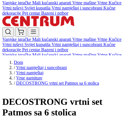
Vanjske igračke
Mali kućanski aparati
Vrtne mašine
Vrtne Kućice
Vrtni tuševi
Svijet kupatila
Vrtni namještaj i suncobrani
Kućne
dekoracije
Pet centar
Bazeni i pribor
Vanjske igračke
Mali kućanski aparati
Vrtne mašine
Vrtne Kućice
Vrtni tuševi
Svijet kupatila
Vrtni namještaj i suncobrani
Kućne
dekoracije
Pet centar
Bazeni i pribor
Vanjske igračke
Mali kućanski aparati
Vrtne mašine
Vrtne Kućice
Vrtni tuševi
Svijet kupatila
Vrtni namještaj i suncobrani
Kućne
Dom
dekoracije
Pet centar
Bazeni i pribor
/
Vrtni namještaj i suncobrani
/
Vrtni namještaj
/
Vrne garniture
/
DECOSTRONG vrtni set Patmos sa 6 stolica
DECOSTRONG vrtni set
Patmos sa 6 stolica