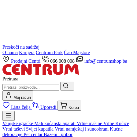
Preskoči na sadržaj
O nama
Karijera
Centrum Park
Ćao Majstore
Prodajni Centri
066 008 008
info@centrumshop.ba
Pretraga
Moj račun
Lista želja
Uporedi
Korpa
Vanjske igračke
Mali kućanski aparati
Vrtne mašine
Vrtne Kućice
Vrtni tuševi
Svijet kupatila
Vrtni namještaj i suncobrani
Kućne
dekoracije
Pet centar
Bazeni i pribor