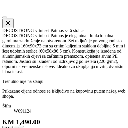
DECOSTRONG vrtni set Patmos sa 6 stolica
DECOSTRONG vrtni set Patmos je elegantna i funkcionalna
garnitura za druženje na otvorenom. Set uključuje pravougaoni sto
dimenzija 160x90x73 cm sa crnim kaljenim staklom debljine 5 mm i
šest udobnih stolica (60x58x86,5 cm). Konstrukcija je izrađena od
aluminijumskih cijevi sa zaštitnim premazom, opletena sivim PE
ratanom. Jastuci su izrađeni od izdržljivog poliestera (220 g/m2),
otporni na vremenske uslove. Idealno za okupljanja u vrtu, dvorištu
ili na terasi.
Trenutno nije na stanju
Prikazane cijene odnose se isključivo na kupovinu putem našeg web
shopa.
Šifra
W091124
KM 1,490.00