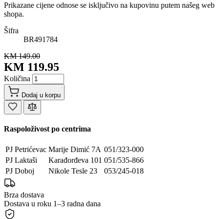
Prikazane cijene odnose se isključivo na kupovinu putem našeg web
shopa.
Šifra
BR491784
KM 149.00
KM 119.95
Količina
Dodaj u korpu
Raspoloživost po centrima
PJ Petrićevac
Marije Dimić 7A
051/323-000
PJ Laktaši
Karađorđeva 101
051/535-866
PJ Doboj
Nikole Tesle 23
053/245-018
Brza dostava
Dostava u roku 1–3 radna dana