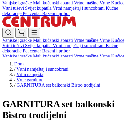
Vanjske igračke
Mali kućanski aparati
Vrtne mašine
Vrtne Kućice
Vrtni tuševi
Svijet kupatila
Vrtni namještaj i suncobrani
Kućne
dekoracije
Pet centar
Bazeni i pribor
Vanjske igračke
Mali kućanski aparati
Vrtne mašine
Vrtne Kućice
Vrtni tuševi
Svijet kupatila
Vrtni namještaj i suncobrani
Kućne
dekoracije
Pet centar
Bazeni i pribor
Vanjske igračke
Mali kućanski aparati
Vrtne mašine
Vrtne Kućice
Vrtni tuševi
Svijet kupatila
Vrtni namještaj i suncobrani
Kućne
Dom
dekoracije
Pet centar
Bazeni i pribor
/
Vrtni namještaj i suncobrani
/
Vrtni namještaj
/
Vrne garniture
/
GARNITURA set balkonski Bistro trodijelni
GARNITURA set balkonski
Bistro trodijelni