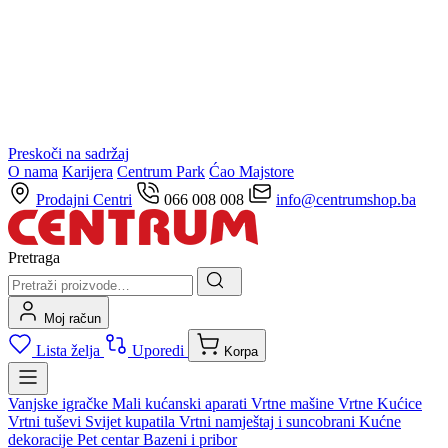
Preskoči na sadržaj
O nama
Karijera
Centrum Park
Ćao Majstore
Prodajni Centri
066 008 008
info@centrumshop.ba
Pretraga
Moj račun
Lista želja
Uporedi
Korpa
Vanjske igračke
Mali kućanski aparati
Vrtne mašine
Vrtne Kućice
Vrtni tuševi
Svijet kupatila
Vrtni namještaj i suncobrani
Kućne
dekoracije
Pet centar
Bazeni i pribor