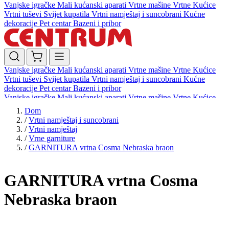
Vanjske igračke
Mali kućanski aparati
Vrtne mašine
Vrtne Kućice
Vrtni tuševi
Svijet kupatila
Vrtni namještaj i suncobrani
Kućne
dekoracije
Pet centar
Bazeni i pribor
Vanjske igračke
Mali kućanski aparati
Vrtne mašine
Vrtne Kućice
Vrtni tuševi
Svijet kupatila
Vrtni namještaj i suncobrani
Kućne
dekoracije
Pet centar
Bazeni i pribor
Vanjske igračke
Mali kućanski aparati
Vrtne mašine
Vrtne Kućice
Vrtni tuševi
Svijet kupatila
Vrtni namještaj i suncobrani
Kućne
Dom
dekoracije
Pet centar
Bazeni i pribor
/
Vrtni namještaj i suncobrani
/
Vrtni namještaj
/
Vrne garniture
/
GARNITURA vrtna Cosma Nebraska braon
GARNITURA vrtna Cosma
Nebraska braon