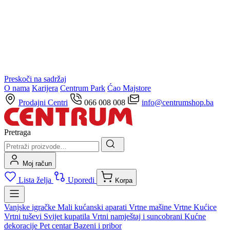
Preskoči na sadržaj
O nama
Karijera
Centrum Park
Ćao Majstore
Prodajni Centri
066 008 008
info@centrumshop.ba
Pretraga
Moj račun
Lista želja
Uporedi
Korpa
Vanjske igračke
Mali kućanski aparati
Vrtne mašine
Vrtne Kućice
Vrtni tuševi
Svijet kupatila
Vrtni namještaj i suncobrani
Kućne
dekoracije
Pet centar
Bazeni i pribor