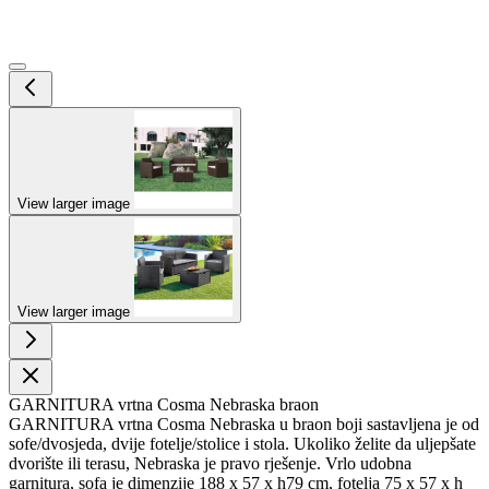
View larger image
View larger image
GARNITURA vrtna Cosma Nebraska braon
GARNITURA vrtna Cosma Nebraska u braon boji sastavljena je od
sofe/dvosjeda, dvije fotelje/stolice i stola. Ukoliko želite da uljepšate
dvorište ili terasu, Nebraska je pravo rješenje. Vrlo udobna
garnitura, sofa je dimenzije 188 x 57 x h79 cm, fotelja 75 x 57 x h