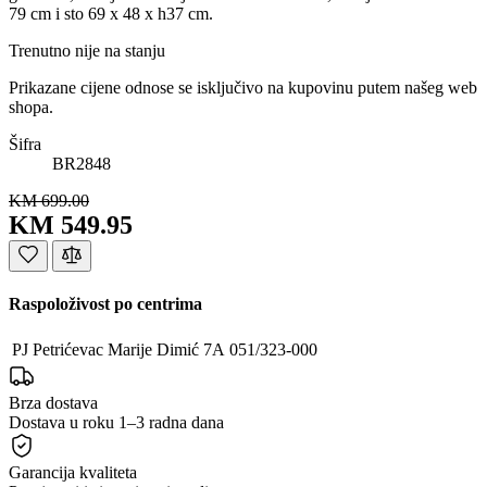
79 cm i sto 69 x 48 x h37 cm.
Trenutno nije na stanju
Prikazane cijene odnose se isključivo na kupovinu putem našeg web
shopa.
Šifra
BR2848
KM 699.00
KM 549.95
Raspoloživost po centrima
PJ Petrićevac
Marije Dimić 7A
051/323-000
Brza dostava
Dostava u roku 1–3 radna dana
Garancija kvaliteta