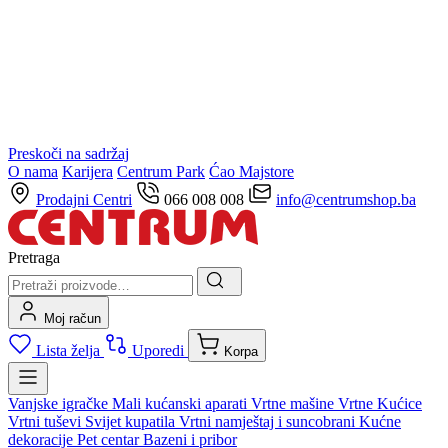
Preskoči na sadržaj
O nama
Karijera
Centrum Park
Ćao Majstore
Prodajni Centri
066 008 008
info@centrumshop.ba
Pretraga
Moj račun
Lista želja
Uporedi
Korpa
Vanjske igračke
Mali kućanski aparati
Vrtne mašine
Vrtne Kućice
Vrtni tuševi
Svijet kupatila
Vrtni namještaj i suncobrani
Kućne
dekoracije
Pet centar
Bazeni i pribor