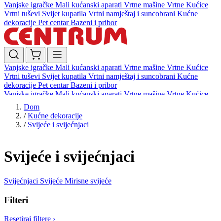
Vanjske igračke
Mali kućanski aparati
Vrtne mašine
Vrtne Kućice
Vrtni tuševi
Svijet kupatila
Vrtni namještaj i suncobrani
Kućne
dekoracije
Pet centar
Bazeni i pribor
Vanjske igračke
Mali kućanski aparati
Vrtne mašine
Vrtne Kućice
Vrtni tuševi
Svijet kupatila
Vrtni namještaj i suncobrani
Kućne
dekoracije
Pet centar
Bazeni i pribor
Vanjske igračke
Mali kućanski aparati
Vrtne mašine
Vrtne Kućice
Vrtni tuševi
Svijet kupatila
Vrtni namještaj i suncobrani
Kućne
Dom
dekoracije
Pet centar
Bazeni i pribor
/
Kućne dekoracije
/
Svijeće i svijećnjaci
Svijeće i svijećnjaci
Svijećnjaci
Svijeće
Mirisne svijeće
Filteri
Resetiraj filtere
›