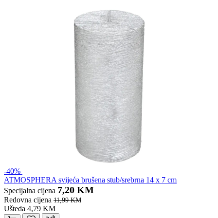
-40%
ATMOSPHERA svijeća brušena stub/srebrna 14 x 7 cm
7,20 KM
Specijalna cijena
Redovna cijena
11,99 KM
Ušteda 4,79 KM