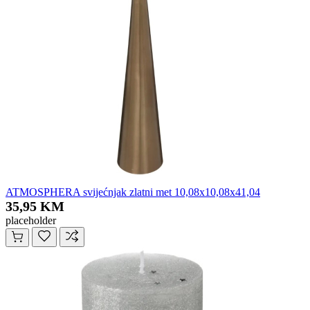
ATMOSPHERA svijećnjak zlatni met 10,08x10,08x41,04
35,95 KM
placeholder