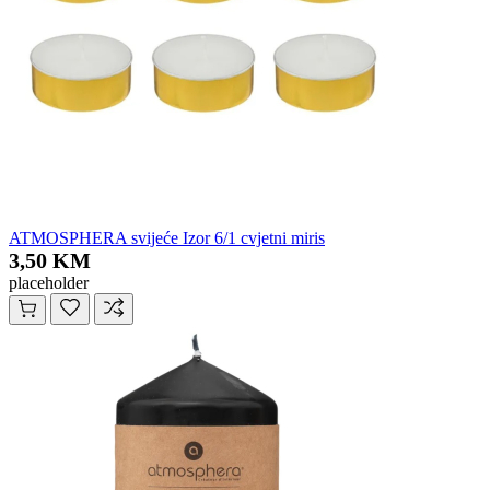
ATMOSPHERA svijeće Izor 6/1 cvjetni miris
3,50 KM
placeholder