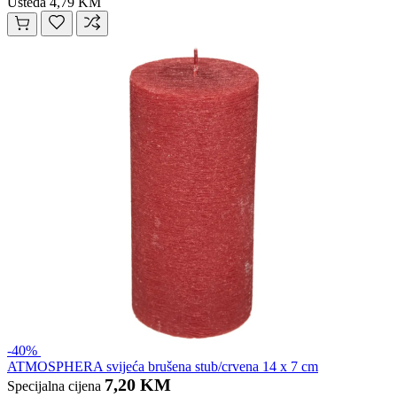
Ušteda 4,79 KM
-40%
ATMOSPHERA svijeća brušena stub/crvena 14 x 7 cm
7,20 KM
Specijalna cijena