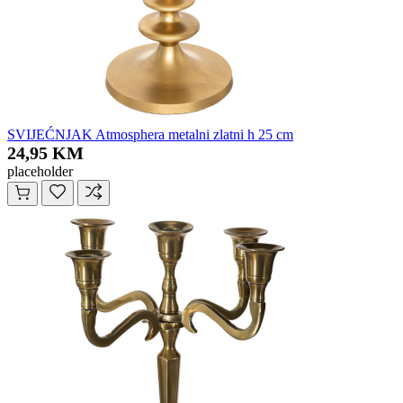
SVIJEĆNJAK Atmosphera metalni zlatni h 25 cm
24,95 KM
placeholder