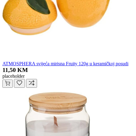
ATMOSPHERA svijeća mirisna Fruity 120g u keramičkoj posudi
11,50 KM
placeholder