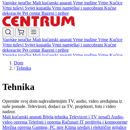
Vanjske igračke
Mali kućanski aparati
Vrtne mašine
Vrtne Kućice
Vrtni tuševi
Svijet kupatila
Vrtni namještaj i suncobrani
Kućne
dekoracije
Pet centar
Bazeni i pribor
Vanjske igračke
Mali kućanski aparati
Vrtne mašine
Vrtne Kućice
Vrtni tuševi
Svijet kupatila
Vrtni namještaj i suncobrani
Kućne
dekoracije
Pet centar
Bazeni i pribor
Vanjske igračke
Mali kućanski aparati
Vrtne mašine
Vrtne Kućice
Vrtni tuševi
Svijet kupatila
Vrtni namještaj i suncobrani
Kućne
Dom
dekoracije
Pet centar
Bazeni i pribor
/
Tehnika
Tehnika
Opremite svoj dom najkvalitetnijim TV, audio, video uređajima iz
naše ponude. Televizori, dodaci za TV, projektori, foto i video
nadzor.
Mali kućanski aparati
Bijela tehnika
Televizori i TV nosači
Audio-
video oprema
Telefoni i oprema
Računari
IT periferija i komponente
Mrežna oprema
Gaming- PC igre
Klima uređaji i električne grijalice