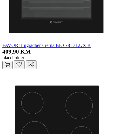
FAVORIT ugradbena rerna BIO 78 D LUX B
409,90 KM
placeholder