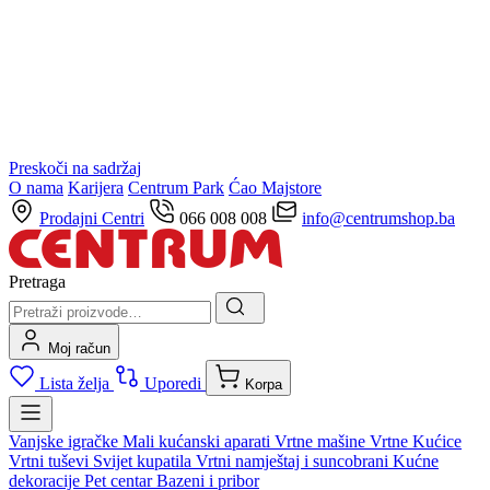
Preskoči na sadržaj
O nama
Karijera
Centrum Park
Ćao Majstore
Prodajni Centri
066 008 008
info@centrumshop.ba
Pretraga
Moj račun
Lista želja
Uporedi
Korpa
Vanjske igračke
Mali kućanski aparati
Vrtne mašine
Vrtne Kućice
Vrtni tuševi
Svijet kupatila
Vrtni namještaj i suncobrani
Kućne
dekoracije
Pet centar
Bazeni i pribor