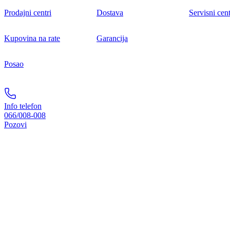
Prodajni centri
Dostava
Servisni cent
Kupovina na rate
Garancija
Posao
Info telefon
066/008-008
Pozovi