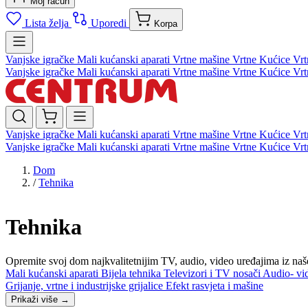
Moj račun
Lista želja
Uporedi
Korpa
Vanjske igračke
Mali kućanski aparati
Vrtne mašine
Vrtne Kućice
Vrt
Vanjske igračke
Mali kućanski aparati
Vrtne mašine
Vrtne Kućice
Vrt
Vanjske igračke
Mali kućanski aparati
Vrtne mašine
Vrtne Kućice
Vrt
Vanjske igračke
Mali kućanski aparati
Vrtne mašine
Vrtne Kućice
Vrt
Dom
/
Tehnika
Tehnika
Opremite svoj dom najkvalitetnijim TV, audio, video uređajima iz naše
Mali kućanski aparati
Bijela tehnika
Televizori i TV nosači
Audio- vi
Grijanje, vrtne i industrijske grijalice
Efekt rasvjeta i mašine
Prikaži više
→