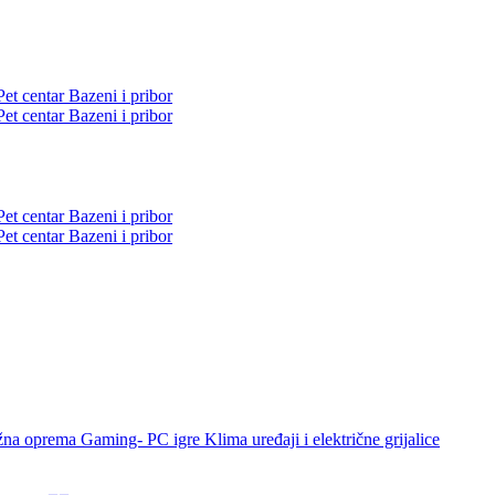
Pet centar
Bazeni i pribor
Pet centar
Bazeni i pribor
Pet centar
Bazeni i pribor
Pet centar
Bazeni i pribor
žna oprema
Gaming- PC igre
Klima uređaji i električne grijalice