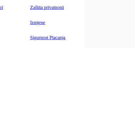
ri
Zaštita privatnosti
Izmjene
Sigurnost Placanja