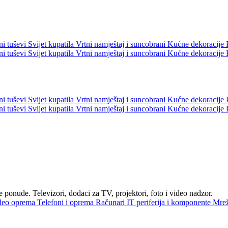
ni tuševi
Svijet kupatila
Vrtni namještaj i suncobrani
Kućne dekoracije
ni tuševi
Svijet kupatila
Vrtni namještaj i suncobrani
Kućne dekoracije
ni tuševi
Svijet kupatila
Vrtni namještaj i suncobrani
Kućne dekoracije
ni tuševi
Svijet kupatila
Vrtni namještaj i suncobrani
Kućne dekoracije
 ponude. Televizori, dodaci za TV, projektori, foto i video nadzor.
deo oprema
Telefoni i oprema
Računari
IT periferija i komponente
Mre