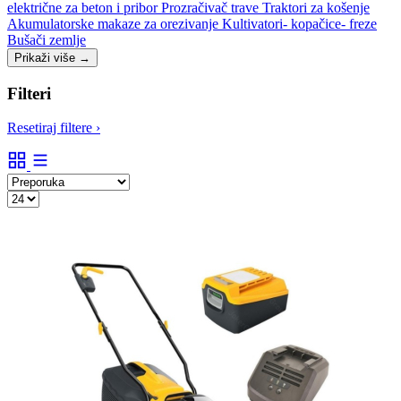
električne za beton i pribor
Prozračivač trave
Traktori za košenje
Akumulatorske makaze za orezivanje
Kultivatori- kopačice- freze
Bušači zemlje
Prikaži više
→
Filteri
Resetiraj filtere
›