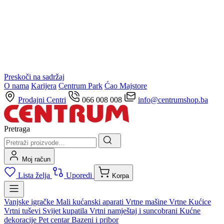
Preskoči na sadržaj
O nama
Karijera
Centrum Park
Ćao Majstore
Prodajni Centri
066 008 008
info@centrumshop.ba
Pretraga
Moj račun
Lista želja
Uporedi
Korpa
Vanjske igračke
Mali kućanski aparati
Vrtne mašine
Vrtne Kućice
Vrtni tuševi
Svijet kupatila
Vrtni namještaj i suncobrani
Kućne
dekoracije
Pet centar
Bazeni i pribor