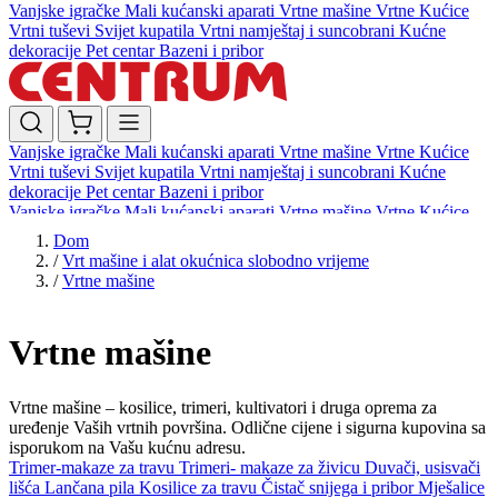
Vanjske igračke
Mali kućanski aparati
Vrtne mašine
Vrtne Kućice
Vrtni tuševi
Svijet kupatila
Vrtni namještaj i suncobrani
Kućne
dekoracije
Pet centar
Bazeni i pribor
Vanjske igračke
Mali kućanski aparati
Vrtne mašine
Vrtne Kućice
Vrtni tuševi
Svijet kupatila
Vrtni namještaj i suncobrani
Kućne
dekoracije
Pet centar
Bazeni i pribor
Vanjske igračke
Mali kućanski aparati
Vrtne mašine
Vrtne Kućice
Vrtni tuševi
Svijet kupatila
Vrtni namještaj i suncobrani
Kućne
Dom
dekoracije
Pet centar
Bazeni i pribor
/
Vrt mašine i alat okućnica slobodno vrijeme
/
Vrtne mašine
Vrtne mašine
Vrtne mašine – kosilice, trimeri, kultivatori i druga oprema za
uređenje Vaših vrtnih površina. Odlične cijene i sigurna kupovina sa
isporukom na Vašu kućnu adresu.
Trimer-makaze za travu
Trimeri- makaze za živicu
Duvači, usisvači
lišća
Lančana pila
Kosilice za travu
Čistač snijega i pribor
Mješalice