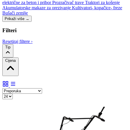
električne za beton i pribor
Prozračivač trave
Traktori za košenje
Akumulatorske makaze za orezivanje
Kultivatori- kopačice- freze
Bušači zemlje
Prikaži više
→
Filteri
Resetiraj filtere
›
Tip
Cijena