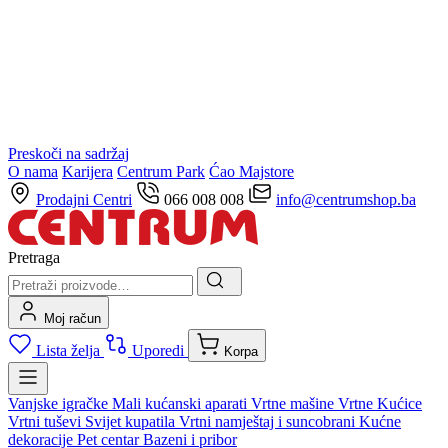
Preskoči na sadržaj
O nama
Karijera
Centrum Park
Ćao Majstore
Prodajni Centri
066 008 008
info@centrumshop.ba
Pretraga
Moj račun
Lista želja
Uporedi
Korpa
Vanjske igračke
Mali kućanski aparati
Vrtne mašine
Vrtne Kućice
Vrtni tuševi
Svijet kupatila
Vrtni namještaj i suncobrani
Kućne
dekoracije
Pet centar
Bazeni i pribor