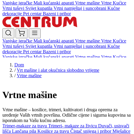
Vanjske igračke
Mali kućanski aparati
Vrtne mašine
Vrtne Kućice
Vrtni tuševi
Svijet kupatila
Vrtni namještaj i suncobrani
Kućne
dekoracije
Pet centar
Bazeni i pribor
Vanjske igračke
Mali kućanski aparati
Vrtne mašine
Vrtne Kućice
Vrtni tuševi
Svijet kupatila
Vrtni namještaj i suncobrani
Kućne
dekoracije
Pet centar
Bazeni i pribor
Vanjske igračke
Mali kućanski aparati
Vrtne mašine
Vrtne Kućice
Vrtni tuševi
Svijet kupatila
Vrtni namještaj i suncobrani
Kućne
Dom
dekoracije
Pet centar
Bazeni i pribor
/
Vrt mašine i alat okućnica slobodno vrijeme
/
Vrtne mašine
Vrtne mašine
Vrtne mašine – kosilice, trimeri, kultivatori i druga oprema za
uređenje Vaših vrtnih površina. Odlične cijene i sigurna kupovina sa
isporukom na Vašu kućnu adresu.
Trimer-makaze za travu
Trimeri- makaze za živicu
Duvači, usisvači
lišća
Lančana pila
Kosilice za travu
Čistač snijega i pribor
Mješalice