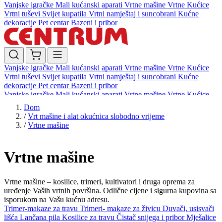
Vanjske igračke
Mali kućanski aparati
Vrtne mašine
Vrtne Kućice
Vrtni tuševi
Svijet kupatila
Vrtni namještaj i suncobrani
Kućne
dekoracije
Pet centar
Bazeni i pribor
Vanjske igračke
Mali kućanski aparati
Vrtne mašine
Vrtne Kućice
Vrtni tuševi
Svijet kupatila
Vrtni namještaj i suncobrani
Kućne
dekoracije
Pet centar
Bazeni i pribor
Vanjske igračke
Mali kućanski aparati
Vrtne mašine
Vrtne Kućice
Vrtni tuševi
Svijet kupatila
Vrtni namještaj i suncobrani
Kućne
Dom
dekoracije
Pet centar
Bazeni i pribor
/
Vrt mašine i alat okućnica slobodno vrijeme
/
Vrtne mašine
Vrtne mašine
Vrtne mašine – kosilice, trimeri, kultivatori i druga oprema za
uređenje Vaših vrtnih površina. Odlične cijene i sigurna kupovina sa
isporukom na Vašu kućnu adresu.
Trimer-makaze za travu
Trimeri- makaze za živicu
Duvači, usisvači
lišća
Lančana pila
Kosilice za travu
Čistač snijega i pribor
Mješalice