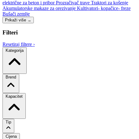
električne za beton i pribor
Prozračivač trave
Traktori za košenje
Akumulatorske makaze za orezivanje
Kultivatori- kopačice- freze
Bušači zemlje
Prikaži više
→
Filteri
Resetiraj filtere
›
Kategorija
Brend
Kapacitet
Tip
Cijena