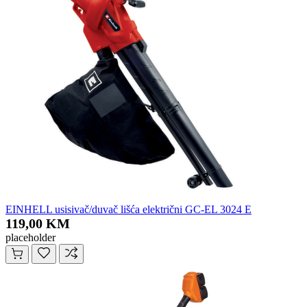
EINHELL usisivač/duvač lišća električni GC-EL 3024 E
119,00 KM
placeholder