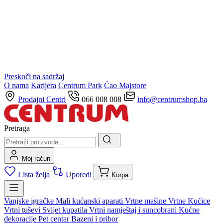
Preskoči na sadržaj
O nama
Karijera
Centrum Park
Ćao Majstore
Prodajni Centri
066 008 008
info@centrumshop.ba
Pretraga
Moj račun
Lista želja
Uporedi
Korpa
Vanjske igračke
Mali kućanski aparati
Vrtne mašine
Vrtne Kućice
Vrtni tuševi
Svijet kupatila
Vrtni namještaj i suncobrani
Kućne
dekoracije
Pet centar
Bazeni i pribor