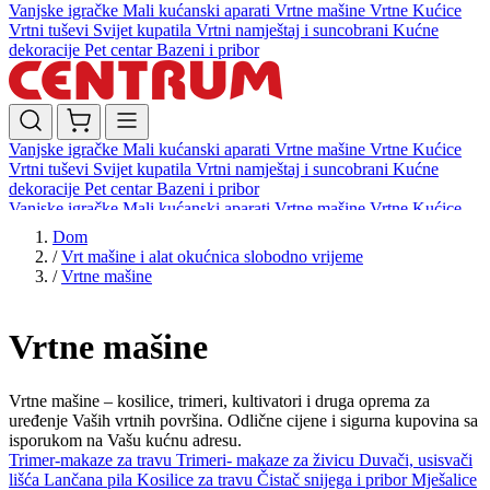
Vanjske igračke
Mali kućanski aparati
Vrtne mašine
Vrtne Kućice
Vrtni tuševi
Svijet kupatila
Vrtni namještaj i suncobrani
Kućne
dekoracije
Pet centar
Bazeni i pribor
Vanjske igračke
Mali kućanski aparati
Vrtne mašine
Vrtne Kućice
Vrtni tuševi
Svijet kupatila
Vrtni namještaj i suncobrani
Kućne
dekoracije
Pet centar
Bazeni i pribor
Vanjske igračke
Mali kućanski aparati
Vrtne mašine
Vrtne Kućice
Vrtni tuševi
Svijet kupatila
Vrtni namještaj i suncobrani
Kućne
Dom
dekoracije
Pet centar
Bazeni i pribor
/
Vrt mašine i alat okućnica slobodno vrijeme
/
Vrtne mašine
Vrtne mašine
Vrtne mašine – kosilice, trimeri, kultivatori i druga oprema za
uređenje Vaših vrtnih površina. Odlične cijene i sigurna kupovina sa
isporukom na Vašu kućnu adresu.
Trimer-makaze za travu
Trimeri- makaze za živicu
Duvači, usisvači
lišća
Lančana pila
Kosilice za travu
Čistač snijega i pribor
Mješalice