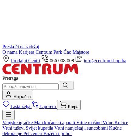
Preskoči na sadržaj
O nama
Karijera
Centrum Park
Ćao Majstore
Prodajni Centri
066 008 008
info@centrumshop.ba
Pretraga
Moj račun
Lista želja
Uporedi
Korpa
Vanjske igračke
Mali kućanski aparati
Vrtne mašine
Vrtne Kućice
Vrtni tuševi
Svijet kupatila
Vrtni namještaj i suncobrani
Kućne
dekoracije
Pet centar
Bazeni i pribor