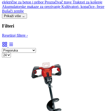
električne za beton i pribor
Prozračivač trave
Traktori za košenje
Akumulatorske makaze za orezivanje
Kultivatori- kopačice- freze
Bušači zemlje
Prikaži više
→
Filteri
Resetiraj filtere
›