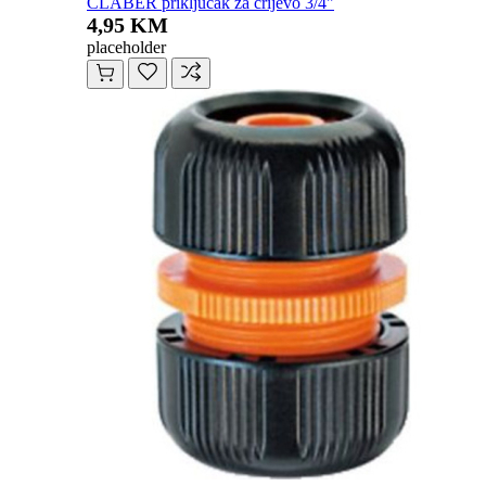
CLABER priključak za crijevo 3/4"
4,95 KM
placeholder