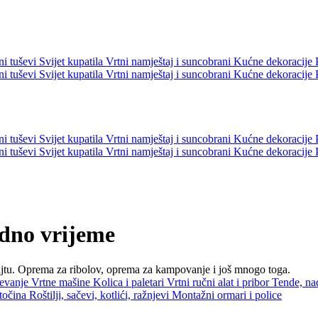
ni tuševi
Svijet kupatila
Vrtni namještaj i suncobrani
Kućne dekoracije
ni tuševi
Svijet kupatila
Vrtni namještaj i suncobrani
Kućne dekoracije
ni tuševi
Svijet kupatila
Vrtni namještaj i suncobrani
Kućne dekoracije
ni tuševi
Svijet kupatila
Vrtni namještaj i suncobrani
Kućne dekoracije
odno vrijeme
ajtu. Oprema za ribolov, oprema za kampovanje i još mnogo toga.
jevanje
Vrtne mašine
Kolica i paletari
Vrtni ručni alat i pribor
Tende, nad
etočina
Roštilji, sačevi, kotlići, ražnjevi
Montažni ormari i police