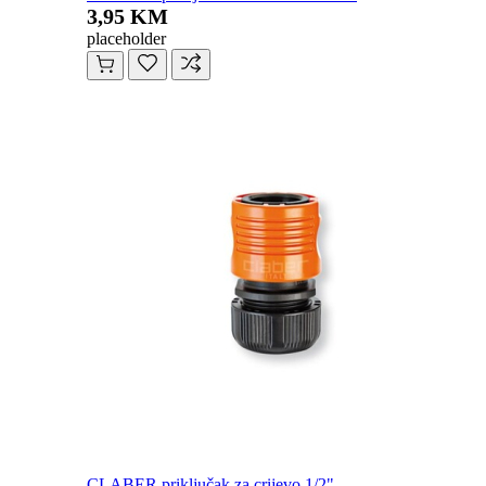
3,95 KM
placeholder
CLABER priključak za crijevo 1/2"