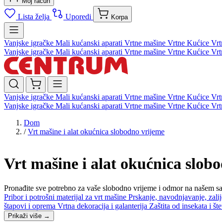
Moj račun
Lista želja
Uporedi
Korpa
Vanjske igračke
Mali kućanski aparati
Vrtne mašine
Vrtne Kućice
Vrt
Vanjske igračke
Mali kućanski aparati
Vrtne mašine
Vrtne Kućice
Vrt
Vanjske igračke
Mali kućanski aparati
Vrtne mašine
Vrtne Kućice
Vrt
Vanjske igračke
Mali kućanski aparati
Vrtne mašine
Vrtne Kućice
Vrt
Dom
/
Vrt mašine i alat okućnica slobodno vrijeme
Vrt mašine i alat okućnica slob
Pronađite sve potrebno za vaše slobodno vrijeme i odmor na našem s
Pribor i potrošni materijal za vrt mašine
Prskanje, navodnjavanje, zali
štapovi i oprema
Vrtna dekoracija i galanterija
Zaštita od insekata i št
Prikaži više
→