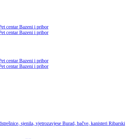
Pet centar
Bazeni i pribor
Pet centar
Bazeni i pribor
Pet centar
Bazeni i pribor
Pet centar
Bazeni i pribor
strešnice, sjenila, vjetrozavjese
Burad, bačve, kanisteri
Ribarski