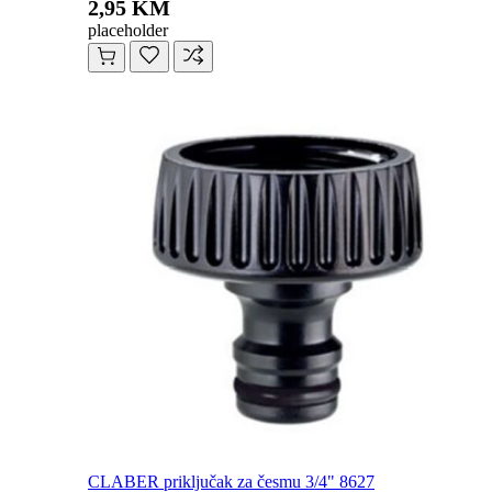
2,95 KM
placeholder
CLABER priključak za česmu 3/4" 8627