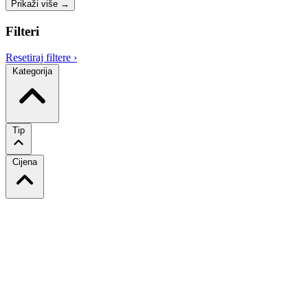
Prikaži više
→
Filteri
Resetiraj filtere
›
Kategorija
Tip
Cijena