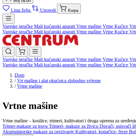
Moj račun
Lista želja
Uporedi
Korpa
Vanjske igračke
Mali kućanski aparati
Vrtne mašine
Vrtne Kućice
Vrt
Vanjske igračke
Mali kućanski aparati
Vrtne mašine
Vrtne Kućice
Vrt
Vanjske igračke
Mali kućanski aparati
Vrtne mašine
Vrtne Kućice
Vrt
Vanjske igračke
Mali kućanski aparati
Vrtne mašine
Vrtne Kućice
Vrt
Dom
/
Vrt mašine i alat okućnica slobodno vrijeme
/
Vrtne mašine
Vrtne mašine
Vrtne mašine – kosilice, trimeri, kultivatori i druga oprema za uređe
Trimer-makaze za travu
Trimeri- makaze za živicu
Duvači, usisvači l
Akumulatorske makaze za orezivanje
Kultivatori- kopačice- freze
Buš