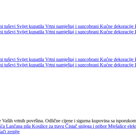
ni tuševi
Svijet kupatila
Vrtni namještaj i suncobrani
Kućne dekoracije
ni tuševi
Svijet kupatila
Vrtni namještaj i suncobrani
Kućne dekoracije
ni tuševi
Svijet kupatila
Vrtni namještaj i suncobrani
Kućne dekoracije
ni tuševi
Svijet kupatila
Vrtni namještaj i suncobrani
Kućne dekoracije
nje Vaših vrtnih površina. Odlične cijene i sigurna kupovina sa isporuk
išća
Lančana pila
Kosilice za travu
Čistač snijega i pribor
Mješalice elek
ači zemlje