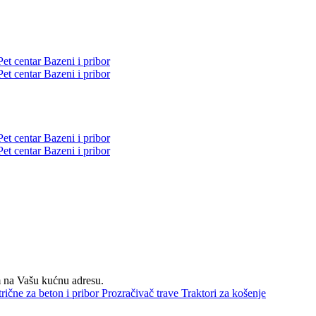
Pet centar
Bazeni i pribor
Pet centar
Bazeni i pribor
Pet centar
Bazeni i pribor
Pet centar
Bazeni i pribor
om na Vašu kućnu adresu.
trične za beton i pribor
Prozračivač trave
Traktori za košenje