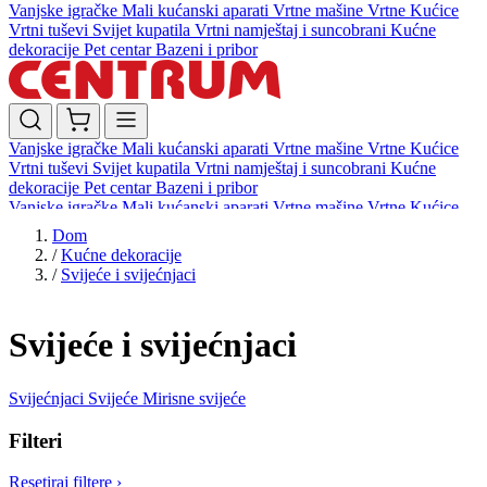
Vanjske igračke
Mali kućanski aparati
Vrtne mašine
Vrtne Kućice
Vrtni tuševi
Svijet kupatila
Vrtni namještaj i suncobrani
Kućne
dekoracije
Pet centar
Bazeni i pribor
Vanjske igračke
Mali kućanski aparati
Vrtne mašine
Vrtne Kućice
Vrtni tuševi
Svijet kupatila
Vrtni namještaj i suncobrani
Kućne
dekoracije
Pet centar
Bazeni i pribor
Vanjske igračke
Mali kućanski aparati
Vrtne mašine
Vrtne Kućice
Vrtni tuševi
Svijet kupatila
Vrtni namještaj i suncobrani
Kućne
Dom
dekoracije
Pet centar
Bazeni i pribor
/
Kućne dekoracije
/
Svijeće i svijećnjaci
Svijeće i svijećnjaci
Svijećnjaci
Svijeće
Mirisne svijeće
Filteri
Resetiraj filtere
›