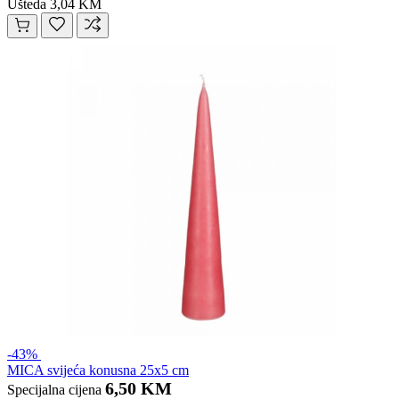
Ušteda 3,04 KM
-43%
MICA svijeća konusna 25x5 cm
6,50 KM
Specijalna cijena