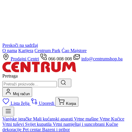
Preskoči na sadržaj
O nama
Karijera
Centrum Park
Ćao Majstore
Prodajni Centri
066 008 008
info@centrumshop.ba
Pretraga
Moj račun
Lista želja
Uporedi
Korpa
Vanjske igračke
Mali kućanski aparati
Vrtne mašine
Vrtne Kućice
Vrtni tuševi
Svijet kupatila
Vrtni namještaj i suncobrani
Kućne
dekoracije
Pet centar
Bazeni i pribor