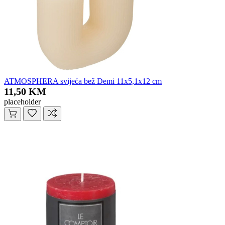
ATMOSPHERA svijeća bež Demi 11x5,1x12 cm
11,50 KM
placeholder