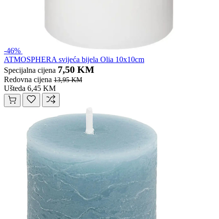
-46%
ATMOSPHERA svijeća bijela Olia 10x10cm
7,50 KM
Specijalna cijena
Redovna cijena
13,95 KM
Ušteda 6,45 KM